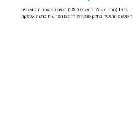
בהתאם לנדרש בתקנות בריאות העם (איכותם התברואית של מי שתייה), תשל"ד - 1974 (נוסח משולב התש"ס 2000) המים המסופקים לתושבים
וסמך מטעם התאגיד בחלק מנקודות הדיגום הפרושות ברשת אספקת