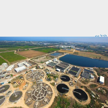
<< לכל
החדשות